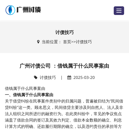
T
o
g
g
l
e
讨债技巧
n
a
当前位置：
首页
>>
讨债技巧
v
i
g
a
t
i
广州讨债公司 ：借钱属于什么民事案由
o
n
讨债技巧
|
2025-03-20
借钱属于什么民事案由
一、借钱属于什么民事案由
关于借贷纠纷在民事案件类别中的归属问题，普遍被归结为“民间借
贷纠纷”这一类。顾名思义，民间借贷主要涉及到自然人、法人及非
法人组织之间所进行的融资行为。在此类纠纷中，常见的争议焦点
涵盖了借款合同的签订及其效力判定、借款本金数额的确立、利息
计算方式的明确、还款履行期限的确立，以及违约责任的承担等方