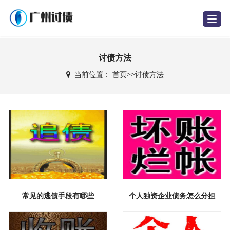
T
o
g
g
l
e
讨债方法
n
a
当前位置：
首页
>>
讨债方法
v
i
g
a
t
i
o
n
常见的逃债手段有哪些
个人独资企业债务怎么分担