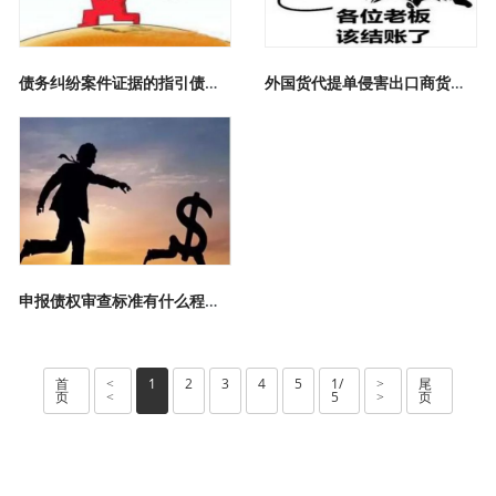
债务纠纷案件证据的指引债务纠纷诉讼程序
外国货代提单侵害出口商货权评点
申报债权审查标准有什么程序吗
首
1
2
3
4
5
1/
尾
<
>
页
5
页
<
>